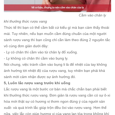
Cầm vào chân ly
khi thưởng thức rượu vang
Thức tế thì bạn có thể cầm bất cứ kiểu gì mà bạn cảm thấy thoải
mái. Tuy nhiên, nếu bạn muốn cầm đúng chuẩn của một người
sành rượu vang thì bạn cũng chỉ cần làm theo đúng 2 nguyên tắc
vô cùng đơn giản dưới đây:
- Ly có chân thì cầm vào từ chân ly đổ xuống.
- Ly không có chân thì cầm vào bụng ly.
Nói chung, việc tránh cầm vào bụng li là để nhiệt của tay không
ảnh hưởng tới nhiệt độ của rượu vang, tuy nhiên bạn phải khá
sành mới cảm nhận được sự ảnh hưởng đó.
5, Luôn lắc rượu vang trước khi uống
Lắc rượu vang là một bước cơ bản mà chắc chắn bạn phải biết
khi thưởng thức rượu vang. Đơn giản là rượu vang cần có sự ô-xi
hóa mới thật sự có hương vị thơm ngon đúng ý của người sản
xuất- và quá trình lắc giúp trộn đều ôxi vào rượu vang. Hơn thế
nữa, việc lắc còn giúp hương vị của vang lan tỏa trong không khí