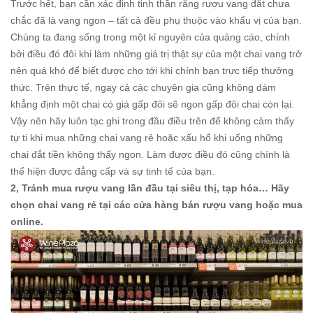
Trước hết, bạn cần xác định tinh thần rằng rượu vang đắt chưa
chắc đã là vang ngon – tất cả đều phụ thuộc vào khẩu vị của bạn.
Chúng ta đang sống trong một kỉ nguyên của quảng cáo, chính
bởi điều đó đôi khi làm những giá trị thật sự của một chai vang trở
nên quá khó để biết được cho tới khi chính bạn trực tiếp thưởng
thức. Trên thực tế, ngay cả các chuyên gia cũng không dám
khẳng định một chai có giá gấp đôi sẽ ngon gấp đôi chai còn lại.
Vậy nên hãy luôn tạc ghi trong đầu điều trên để không cảm thấy
tự ti khi mua những chai vang rẻ hoặc xấu hổ khi uống những
chai đắt tiền không thấy ngon. Làm được điều đó cũng chính là
thể hiện được đẳng cấp và sự tinh tế của bạn.
2, Tránh mua rượu vang lần đầu tại siêu thị, tạp hóa… Hãy
chọn chai vang rẻ tại các cửa hàng bán rượu vang hoặc mua
online.