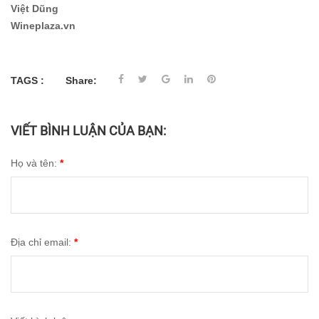
Việt Dũng
Wineplaza.vn
TAGS :
Share:
VIẾT BÌNH LUẬN CỦA BẠN:
Họ và tên:
*
Địa chỉ email:
*