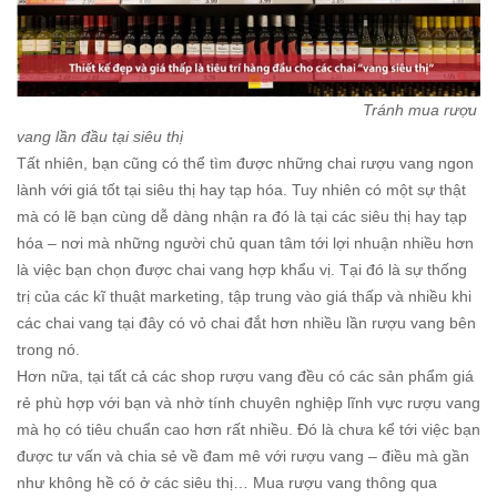
Tránh mua rượu
vang lần đầu tại siêu thị
Tất nhiên, bạn cũng có thể tìm được những chai rượu vang ngon
lành với giá tốt tại siêu thị hay tạp hóa. Tuy nhiên có một sự thật
mà có lẽ bạn cùng dễ dàng nhận ra đó là tại các siêu thị hay tạp
hóa – nơi mà những người chủ quan tâm tới lợi nhuận nhiều hơn
là việc bạn chọn được chai vang hợp khẩu vị. Tại đó là sự thống
trị của các kĩ thuật marketing, tập trung vào giá thấp và nhiều khi
các chai vang tại đây có vỏ chai đắt hơn nhiều lần rượu vang bên
trong nó.
Hơn nữa, tại tất cả các shop rượu vang đều có các sản phẩm giá
rẻ phù hợp với bạn và nhờ tính chuyên nghiệp lĩnh vực rượu vang
mà họ có tiêu chuẩn cao hơn rất nhiều. Đó là chưa kể tới việc bạn
được tư vấn và chia sẻ về đam mê với rượu vang – điều mà gần
như không hề có ở các siêu thị… Mua rượu vang thông qua