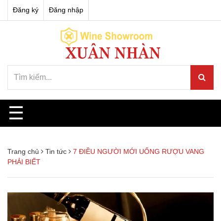
Đăng ký
Đăng nhập
☰
Trang chủ
Tin tức
7 ĐIỀU NGƯỜI MỚI UỐNG RƯỢU VANG
PHẢI BIẾT