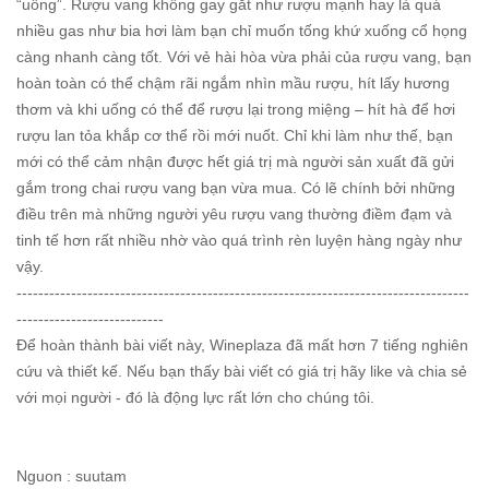
“uống”. Rượu vang không gay gắt như rượu mạnh hay là quá
nhiều gas như bia hơi làm bạn chỉ muốn tống khứ xuống cổ họng
càng nhanh càng tốt. Với vẻ hài hòa vừa phải của rượu vang, bạn
hoàn toàn có thể chậm rãi ngắm nhìn mầu rượu, hít lấy hương
thơm và khi uống có thể để rượu lại trong miệng – hít hà để hơi
rượu lan tỏa khắp cơ thể rồi mới nuốt. Chỉ khi làm như thế, bạn
mới có thể cảm nhận được hết giá trị mà người sản xuất đã gửi
gắm trong chai rượu vang bạn vừa mua. Có lẽ chính bởi những
điều trên mà những người yêu rượu vang thường điềm đạm và
tinh tế hơn rất nhiều nhờ vào quá trình rèn luyện hàng ngày như
vậy.
-----------------------------------------------------------------------------------
---------------------------
Để hoàn thành bài viết này, Wineplaza đã mất hơn 7 tiếng nghiên
cứu và thiết kế. Nếu bạn thấy bài viết có giá trị hãy like và chia sẻ
với mọi người - đó là động lực rất lớn cho chúng tôi.
Nguon : suutam