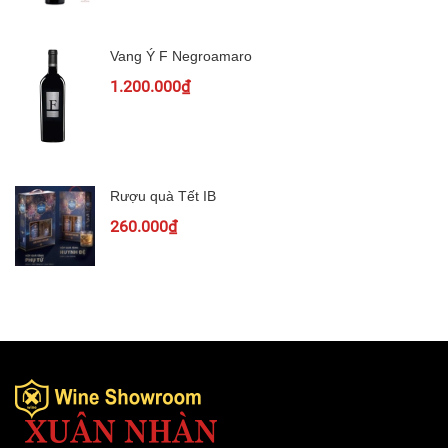
Vang Ý F Negroamaro
1.200.000₫
Rượu quà Tết IB
260.000₫