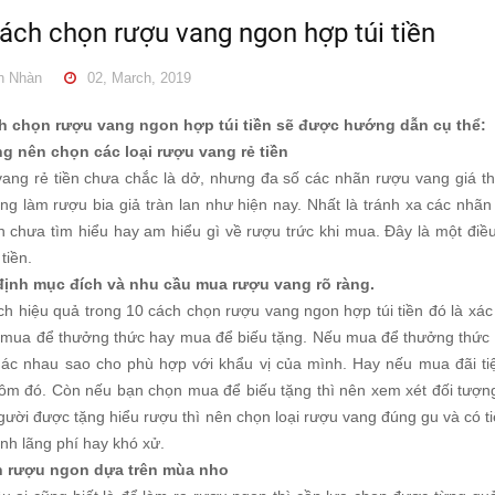
13/04/2019
ngủ
ách chọn rượu vang ngon hợp túi tiền
06/05/2019
 Nhàn
02, March, 2019
7 ĐIỀU NGƯỜI MỚI
Ly uống rượu Vang và
UỐNG RƯỢU VANG PHẢI
những điều cần lưu ý
h chọn rượu vang ngon hợp túi tiền sẽ được hướng dẫn cụ thể:
BIẾT
g nên chọn các loại rượu vang rẻ tiền
13/04/2019
ang rẻ tiền chưa chắc là dở, nhưng đa số các nhãn rượu vang giá t
06/05/2019
ạng làm rượu bia giả tràn lan như hiện nay. Nhất là tránh xa các nhãn
n chưa tìm hiểu hay am hiểu gì về rượu trức khi mua. Đây là một đi
 tiền.
định mục đích và nhu cầu mua rượu vang rõ ràng.
ch hiệu quả trong 10 cách chọn rượu vang ngon hợp túi tiền đó là xá
, mua để thưởng thức hay mua để biếu tặng. Nếu mua để thưởng thức 
hác nhau sao cho phù hợp với khẩu vị của mình. Hay nếu mua đãi ti
ôm đó. Còn nếu bạn chọn mua để biếu tặng thì nên xem xét đối tượn
gười được tặng hiểu rượu thì nên chọn loại rượu vang đúng gu và có t
nh lãng phí hay khó xử.
 rượu ngon dựa trên mùa nho