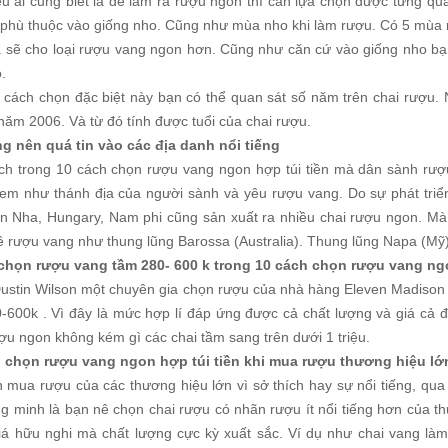
ều ai cũng biết là để làm ra rượu ngon thì cần lựa chọn được từng q
ẽ phù thuộc vào giống nho. Cũng như mùa nho khi làm rượu. Có 5 mù
a sẽ cho loại rượu vang ngon hơn. Cũng như căn cứ vào giống nho bạ
.
t cách chọn đặc biệt này bạn có thể quan sát số năm trên chai rượu. 
năm 2006. Và từ đó tính được tuổi của chai rượu.
g nên quá tin vào các địa danh nổi tiếng
ch trong 10 cách chọn rượu vang ngon hợp túi tiền mà dân sành rượ
em như thánh địa của người sành và yêu rượu vang. Do sự phát triể
n Nha, Hungary, Nam phi cũng sản xuất ra nhiều chai rượu ngon. Mà 
về rượu vang như thung lũng Barossa (Australia). Thung lũng Napa (M
chọn rượu vang tầm 280- 600 k trong 10 cách chọn rượu vang ngo
ustin Wilson một chuyên gia chọn rượu của nhà hàng Eleven Madison P
0-600k . Vì đây là mức hợp lí đáp ứng được cả chất lượng và giá cả 
ợu ngon không kém gì các chai tầm sang trên dưới 1 triệu.
 chọn rượu vang ngon hợp túi tiền khi mua rượu thương hiệu lớn
n mua rượu của các thương hiệu lớn vì sở thích hay sự nổi tiếng, qua
ng minh là bạn nê chọn chai rượu có nhãn rượu ít nổi tiếng hơn của 
iá hữu nghi mà chất lượng cực kỳ xuất sắc. Ví dụ như chai vang làm