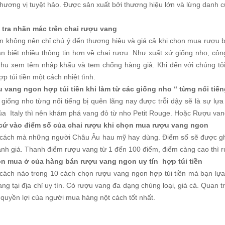
hương vị tuyệt hảo. Được sản xuất bởi thương hiệu lớn và lừng danh 
 tra nhãn mác trên chai rượu vang
n không nên chỉ chú ý đến thương hiệu và giá cả khi chọn mua rượu 
ạn biết nhiều thông tin hơn về chai rượu. Như xuất xứ giống nho, côn
hu xem têm nhập khẩu và tem chống hàng giả. Khi đến với chúng tô
p túi tiền một cách nhiệt tình.
 vang ngon hợp túi tiền khi làm từ các giống nho “ từng nổi tiến
giống nho từng nổi tiếng bị quên lãng nay được trỗi dậy sẽ là sự lựa 
ủa Italy thì nên khám phá vang đỏ từ nho Petit Rouge. Hoặc Rượu van
cứ vào điểm số của chai rượu khi chọn mua rượu vang ngon
 cách mà những người Châu Âu hau mỹ hay dùng. Điểm số sẽ được ghi
ánh giá. Thanh điểm rượu vang từ 1 đến 100 điểm, điểm càng cao thì 
n mua ở của hàng bán rượu vang ngon uy tín hợp túi tiền
 cách nào trong 10 cách chọn rượu vang ngon hợp túi tiền mà bạn lựa
ng tại địa chỉ uy tín. Có rượu vang đa dạng chủng loại, giá cả. Quan t
 quyền lợi của người mua hàng nột cách tốt nhất.