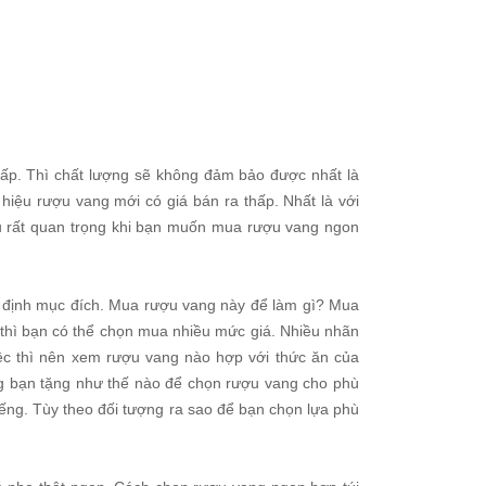
28/03/2019
13/04/2019
Lịch sử ra đời và xuất xứ
Những thương hi
của rượu Chivas
ngoại nổi tiếng n
giới
13/04/2019
hấp. Thì chất lượng sẽ không đảm bảo được nhất là
27/03/2019
 hiệu rượu vang mới có giá bán ra thấp. Nhất là với
ều rất quan trọng khi bạn muốn mua rượu vang ngon
c định mục đích. Mua rượu vang này để làm gì? Mua
thì bạn có thể chọn mua nhiều mức giá. Nhiều nhãn
ệc thì nên xem rượu vang nào hợp với thức ăn của
g bạn tặng như thế nào để chọn rượu vang cho phù
iếng. Tùy theo đối tượng ra sao để bạn chọn lựa phù