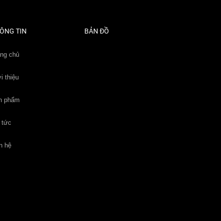
ÔNG TIN
BẢN ĐỒ
ang chủ
i thiệu
n phẩm
 tức
n hệ