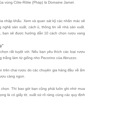
của vùng Côte-Rôtie (Pháp) là Domaine Jamet.
bia nhập khẩu. Xem và quan sát kỹ các nhãn mác sẽ
g nghệ sản xuất, cách ủ, thông tin về nhà sản xuất.
i, bạn sẽ được hướng dẫn 10 cách chọn rượu vang
g”
chọn rất tuyệt vời. Nếu bạn yêu thích các loại rượu
g trắng làm từ giống nho Pecorino của Abruzzo.
 trên chai rượu do các chuyên gia hàng đầu về ẩm
rượu càng ngon.
 chọn. Thì bao giờ bạn cũng phải luôn ghi nhớ mua
rọng là có giấy tờ, xuất xứ rõ ràng cùng các quy định