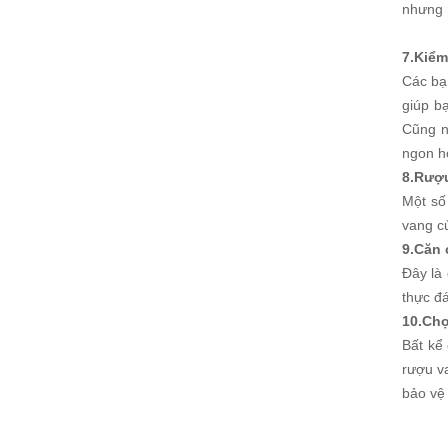
nhưng 
7.Kiểm
Các bạ
giúp b
Cũng n
ngon hợ
8.Rượu
Một số 
vang c
9.Căn 
Đây là
thực đ
10.Chọ
Bất kể
rượu va
bảo vệ