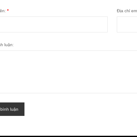
tên:
*
Địa chỉ em
nh luận:
 bình luận