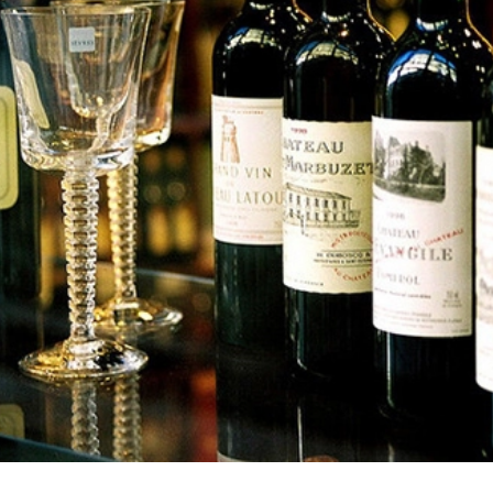
Cách phục vụ và thưởng
Các dòng rượu cơ bản
thức rượu Whisky chuẩn
trên thế giới
nhất thế giới
19/04/2019
20/06/2019
Rượu Sake Nhật Bản
Rượu Macallan
20/06/2019
13/04/2019
Lợi ích bất ngờ khi uống
Làm đẹp cùng rượu vang
rượu vang trước khi đi