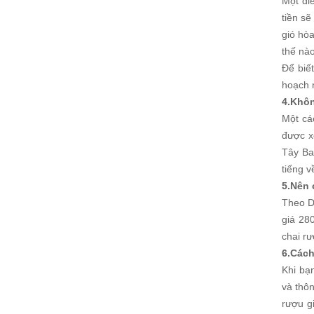
Một đi
tiền s
gió hò
thế nào
Để biế
hoạch 
4.Khôn
Một cá
được x
Tây Ba
tiếng 
5.Nên 
Theo D
giá 28
chai rư
6.Cách
Khi bạ
và thô
rượu g