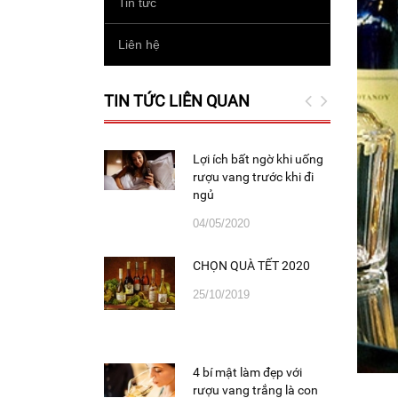
Tin tức
Liên hệ
TIN TỨC LIÊN QUAN
ch chọn rượu vang
Lợi ích bất ngờ khi uống
ợp túi tiền
rượu vang trước khi đi
ngủ
/2019
04/05/2020
CHỌN QUÀ TẾT 2020
25/10/2019
4 bí mật làm đẹp với
rượu vang trắng là con