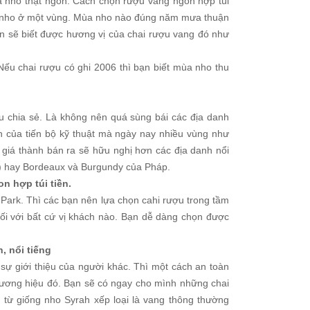
uả nho thật ngon. Cách chọn rượu vang ngon hợp túi
a nho ở một vùng. Mùa nho nào đúng năm mưa thuận
n sẽ biết được hương vị của chai rượu vang đó như
Nếu chai rượu có ghi 2006 thì bạn biết mùa nho thu
u chia sẻ. Là không nên quá sùng bái các địa danh
n của tiến bộ kỹ thuật mà ngày nay nhiều vùng như
giá thành bán ra sẽ hữu nghị hơn các địa danh nổi
ỹ) hay Bordeaux và Burgundy của Pháp.
n hợp túi tiền.
ark. Thì các bạn nên lựa chọn cahi rượu trong tầm
đối với bất cứ vị khách nào. Bạn dễ dàng chọn được
, nổi tiếng
 sự giới thiệu của người khác. Thì một cách an toàn
thương hiệu đó. Bạn sẽ có ngay cho mình những chai
 từ giống nho Syrah xếp loại là vang thông thường