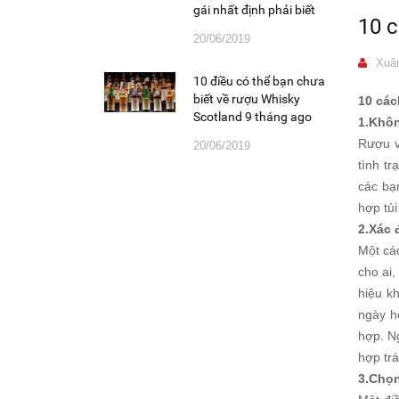
gái nhất định phải biết
10 c
20/06/2019
Xuân
10 điều có thể bạn chưa
biết về rượu Whisky
10 các
Scotland 9 tháng ago
1.Khôn
Rượu v
20/06/2019
tình tr
các bạ
hợp túi
2.Xác 
Một cá
cho ai
hiệu k
ngày h
hợp. N
hợp trá
3.Chọn