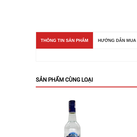
THÔNG TIN SẢN PHẨM
HƯỚNG DẪN MUA
SẢN PHẨM CÙNG LOẠI