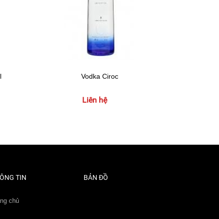
l
Vodka Ciroc
Vodk
Liên hệ
ÔNG TIN
BẢN ĐỒ
ang chủ