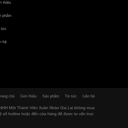
i thiệu
n phẩm
 tức
n hệ
rang chủ
Giới thiệu
Sản phẩm
Tin tức
Liên hệ
 TNHH Một Thành Viên Xuân Nhàn Gia Lai không mua
hệ số hotline hoặc đến cửa hàng để được tư vấn trực