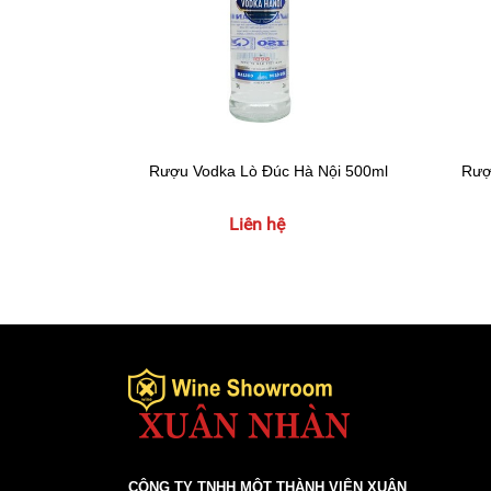
Rượu Vodka Lò Đúc Hà Nội 500ml
Rượ
Liên hệ
CÔNG TY TNHH MỘT THÀNH VIÊN XUÂN