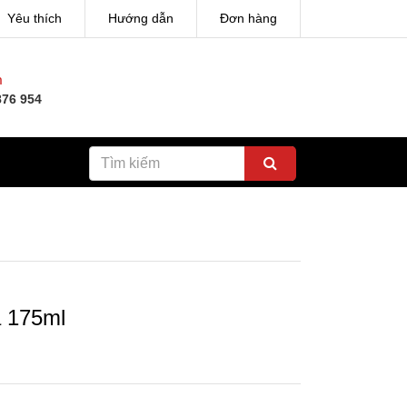
Yêu thích
Hướng dẫn
Đơn hàng
h
876 954
a 175ml