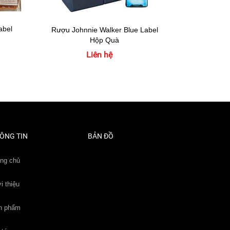
abel
Rượu Joh
Rượu Johnnie Walker Blue Label
Hộp Quà
Liên hệ
ÔNG TIN
BẢN ĐỒ
ang chủ
i thiệu
n phẩm