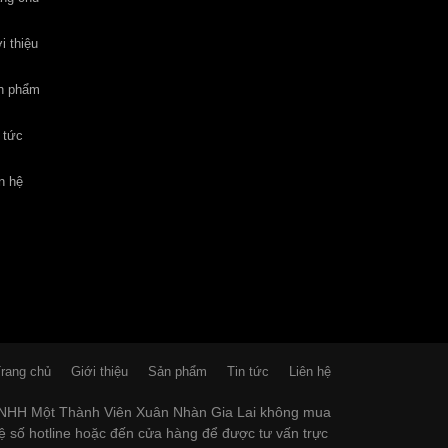
i thiệu
n phẩm
 tức
n hệ
rang chủ
Giới thiệu
Sản phẩm
Tin tức
Liên hệ
 TNHH Một Thành Viên Xuân Nhàn Gia Lai không mua
hệ số hotline hoặc đến cửa hàng để được tư vấn trực