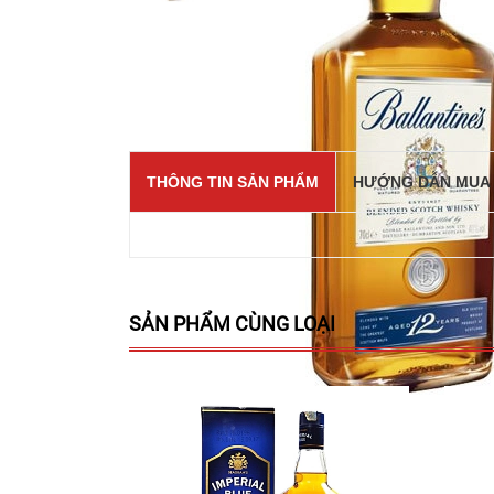
THÔNG TIN SẢN PHẨM
HƯỚNG DẪN MUA
SẢN PHẨM CÙNG LOẠI