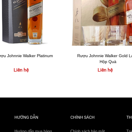
ợu Johnnie Walker Platinum
Rượu Johnnie Walker Gold L
Hộp Quà
Liên hệ
Liên hệ
HƯỚNG DẪN
CHÍNH SÁCH
TH
Hướng dẫn mua hàng
Chính sách bảo mật
Tr