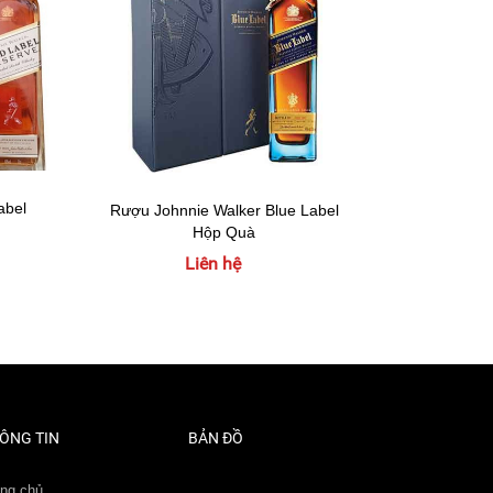
abel
Rượu Joh
Rượu Johnnie Walker Blue Label
Hộp Quà
Liên hệ
ÔNG TIN
BẢN ĐỒ
ang chủ