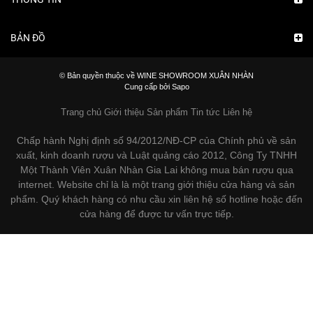
BẢN ĐỒ
© Bản quyền thuộc về WINE SHOWROOM XUÂN NHÀN
Cung cấp bởi Sapo
Trang chủ
Giới thiệu
Sản phẩm
Tin tức
Liên hệ
Chấp hành Nghị định số 94/2012/NĐ-CP của Chính phủ về sản
xuất, kinh doanh rượu và Luật quảng cáo 2012, Công Ty TNHH
Một Thành Viên Xuân Nhàn Gia Lai không mua bán rượu qua
internet. Website chỉ là là một trang giới thiệu cửa hàng và sản
phẩm. Quý khách hàng có nhu cầu xin liên hệ số hotline hoặc đến
cửa hàng để được tư vấn trực tiếp.